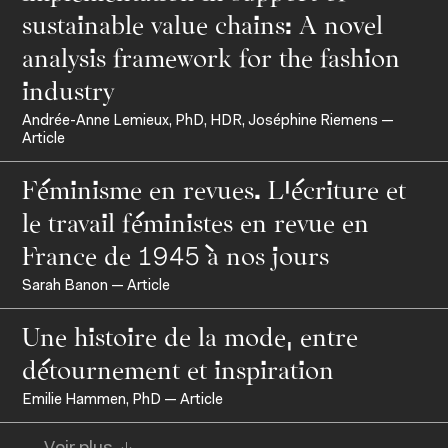
sustainable value chains: A novel
analysis framework for the fashion
industry
À propos de l'IFM
Andrée-Anne Lemieux, PhD, HDR, Joséphine Riemens —
Formation continue
Article
Fondation IFM
Féminisme en revues. L’écriture et
Corps professoral
Relations entreprises
le travail féministes en revue en
Contact
France de 1945 à nos jours
Actualités
Sarah Banon — Article
Entrepreneuriat
Ressources
Une histoire de la mode, entre
détournement et inspiration
Emilie Hammen, PhD — Article