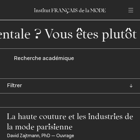
institut
institut
FRANÇAIS
FRANÇAIS
de
de
la
la
MODE
MODE
Entrez votre recherche
Entrez votre recherche
tale ?
Accueil
En
Fr
Recherche académique
↓
Les éditions
La haute couture et les industries de
la mode parisienne
David Zajtmann, PhD — Ouvrage