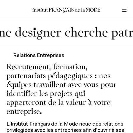
institut
institut
FRANÇAIS
FRANÇAIS
de
de
la
la
MODE
MODE
Entrez votre recherche
Entrez votre recherche
e designer cherche patr
Accueil
En
Fr
Relations Entreprises
Recrutement, formation,
partenariats pédagogiques : nos
équipes travaillent avec vous pour
identifier les projets qui
apporteront de la valeur à votre
Programmes
entreprise.
L’Institut Français de la Mode noue des relations
privilégiées avec les entreprises afin d’ouvrir à ses