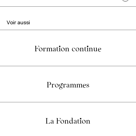
Voir aussi
Recherche académique
Chaires
Formation continue
Expertise économique et marketing
À propos
Programmes
La Fondation