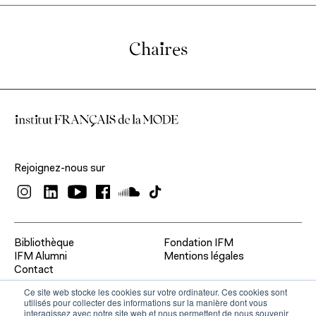
À propos de l'IFM
Formation continue
Chaires
Fondation IFM
Corps professoral
Relations entreprises
Contact
Actualités
Entrepreneuriat
Ressources
Rejoignez-nous sur
Bibliothèque
Fondation IFM
IFM Alumni
Mentions légales
Contact
Ce site web stocke les cookies sur votre ordinateur. Ces cookies sont
utilisés pour collecter des informations sur la manière dont vous
interagissez avec notre site web et nous permettent de nous souvenir