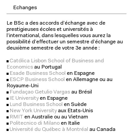
Echanges
Le BSc a des accords d’échange avec de
prestigieuses écoles et universités à
l’international, dans lesquelles vous aurez la
possibilité d’effectuer un semestre d’échange au
À propos
deuxième semestre de votre 3e année :
Católica Lisbon School of Business and
Economics
au Portugal
Esade Business School
en Espagne
ESCP Business School
en Allemagne ou au
Royaume-Uni
Fundaçao Getulio Vargas
au Brésil
IE University
en Espagne
Lund Business School
en Suède
New York University
aux Etats-Unis
RMIT
en Australie ou au Vietnam
Politecnico di Milano
en Italie
Université du Québec à Montréal
au Canada