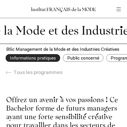
institut
institut
FRANÇAIS
FRANÇAIS
de
de
la
la
MODE
MODE
Entrez votre recherche
Entrez votre recherche
 et des Industries Créat
Accueil
En
Fr
BSc Management de la Mode et des Industries Créatives
Informations pratiques
Public concerné
Progra
Tous les programmes
Offrez un avenir à vos passions ! Ce
Bachelor forme de futurs managers
ayant une forte sensibilité créative
pour travailler dans les secteurs de