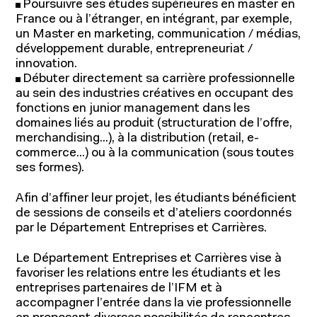
Poursuivre ses études supérieures en master en
France ou à l’étranger, en intégrant, par exemple,
un Master en marketing, communication / médias,
développement durable, entrepreneuriat /
innovation.
Débuter directement sa carrière professionnelle
au sein des industries créatives en occupant des
fonctions en junior management dans les
domaines liés au produit (structuration de l’offre,
merchandising...), à la distribution (retail, e-
commerce...) ou à la communication (sous toutes
ses formes).
Afin d’affiner leur projet, les étudiants bénéficient
À propos de l'IFM
de sessions de conseils et d’ateliers coordonnés
Formation continue
par le Département Entreprises et Carrières.
Fondation IFM
Le Département Entreprises et Carrières vise à
Corps professoral
favoriser les relations entre les étudiants et les
Relations entreprises
entreprises partenaires de l’IFM et à
Contact
accompagner l’entrée dans la vie professionnelle