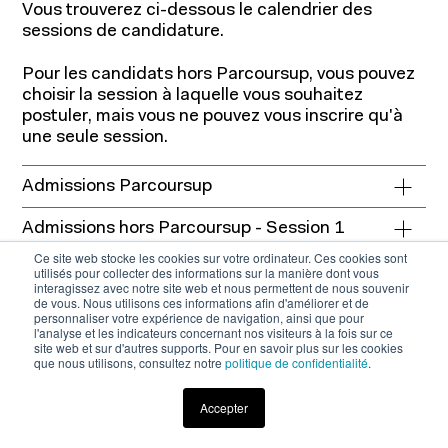
Vous trouverez ci-dessous le calendrier des
sessions de candidature.
Pour les candidats hors Parcoursup, vous pouvez
choisir la session à laquelle vous souhaitez
postuler, mais vous ne pouvez vous inscrire qu'à
une seule session.
Admissions Parcoursup
Admissions hors Parcoursup - Session 1
(novembre 2025)
Ce site web stocke les cookies sur votre ordinateur. Ces cookies sont
utilisés pour collecter des informations sur la manière dont vous
interagissez avec notre site web et nous permettent de nous souvenir
Admissions hors Parcoursup - Session 2
de vous. Nous utilisons ces informations afin d'améliorer et de
(janvier 2026)
personnaliser votre expérience de navigation, ainsi que pour
l'analyse et les indicateurs concernant nos visiteurs à la fois sur ce
site web et sur d'autres supports. Pour en savoir plus sur les cookies
Admissions hors Parcoursup - Session 3
que nous utilisons, consultez notre
politique de confidentialité
.
(mars 2026)
Accepter
Admissions hors Parcoursup - Session 4
Téléchargez la brochure
(avril 2026)