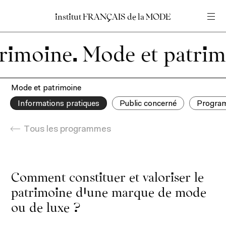
institut
institut
FRANÇAIS
FRANÇAIS
de
de
la
la
MODE
MODE
Entrez votre recherche
Entrez votre recherche
moine.
Accueil
Mode et patrimoine
Informations pratiques
Public concerné
Progra
Tous les programmes
Comment constituer et valoriser le
patrimoine d’une marque de mode
ou de luxe ?