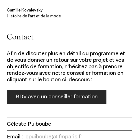
Corps professoral
om
omaine
Relations entreprises
Camille Kovalevsky
t
'expertise
Contact
rénom
Histoire de l'art et de la mode
Actualités
Entrepreneuriat
Contact
Ressources
Afin de discuter plus en détail du programme et
de vous donner un retour sur votre projet et vos
objectifs de formation, n'hésitez pas à prendre
rendez-vous avec notre conseiller formation en
cliquant sur le bouton ci-dessous :
RDV avec un conseiller formation
Céleste Puiboube
Email :
cpuiboube@ifmparis.fr