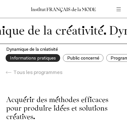
institut
institut
FRANÇAIS
FRANÇAIS
de
de
la
la
MODE
MODE
Entrez votre recherche
Entrez votre recherche
e de la créativité.
Accueil
Dynamique de la créativité
Informations pratiques
Public concerné
Progra
Tous les programmes
Acquérir des méthodes efficaces
pour produire idées et solutions
créatives.