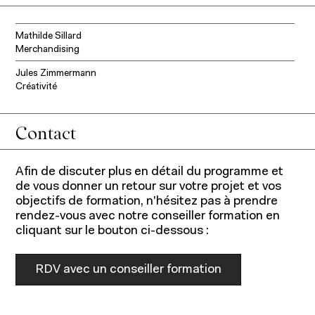
om
omaine
Mathilde Sillard
t
'expertise
rénom
Merchandising
Jules Zimmermann
Créativité
Contact
Afin de discuter plus en détail du programme et
de vous donner un retour sur votre projet et vos
objectifs de formation, n'hésitez pas à prendre
rendez-vous avec notre conseiller formation en
cliquant sur le bouton ci-dessous :
À propos de l'IFM
Formation continue
Fondation IFM
RDV avec un conseiller formation
Corps professoral
Relations entreprises