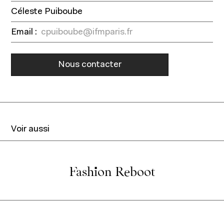
Contact
Céleste Puiboube
Actualités
Entrepreneuriat
Email :
cpuiboube@ifmparis.fr
Ressources
Nous contacter
Voir aussi
Fashion Reboot