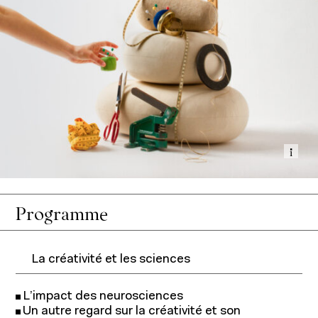
Recherche et expertise
Affi
Programme
La créativité et les sciences
L’impact des neurosciences
Un autre regard sur la créativité et son
Recherche académique