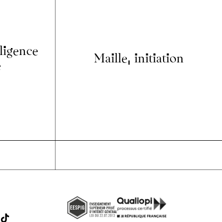
lligence
Maille, initiation
e