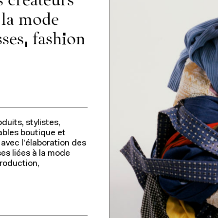
À propos
 la mode
ses, fashion
Fondation IFM
Actualités
Relations entreprises
uits, stylistes,
ables boutique et
avec l'élaboration des
ses liées à la mode
production,