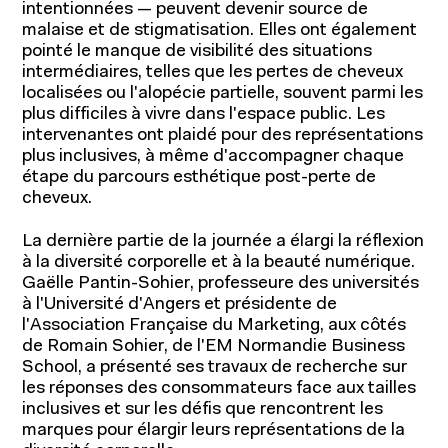
intentionnées — peuvent devenir source de
malaise et de stigmatisation. Elles ont également
pointé le manque de visibilité des situations
intermédiaires, telles que les pertes de cheveux
localisées ou l'alopécie partielle, souvent parmi les
plus difficiles à vivre dans l'espace public. Les
intervenantes ont plaidé pour des représentations
plus inclusives, à même d'accompagner chaque
À propos de l'IFM
Formation continue
étape du parcours esthétique post-perte de
cheveux.
Fondation IFM
Corps professoral
La dernière partie de la journée a élargi la réflexion
Relations entreprises
à la diversité corporelle et à la beauté numérique.
Contact
Gaëlle Pantin-Sohier, professeure des universités
à l'Université d'Angers et présidente de
Actualités
l'Association Française du Marketing, aux côtés
Entrepreneuriat
de Romain Sohier, de l'EM Normandie Business
Ressources
School, a présenté ses travaux de recherche sur
les réponses des consommateurs face aux tailles
inclusives et sur les défis que rencontrent les
marques pour élargir leurs représentations de la