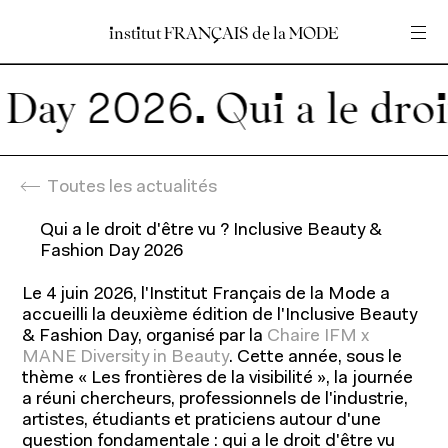
institut
institut
FRANÇAIS
FRANÇAIS
de
de
la
la
MODE
MODE
Entrez votre recherche
Entrez votre recherche
 Day 2026.
Accueil
En
Fr
Toutes les actualités
Qui a le droit d'être vu ? Inclusive Beauty &
Fashion Day 2026
Le 4 juin 2026, l'Institut Français de la Mode a
accueilli la deuxième édition de l'Inclusive Beauty
& Fashion Day, organisé par la
Chaire IFM x
MANE Diversity in Beauty
. Cette année, sous le
thème « Les frontières de la visibilité », la journée
a réuni chercheurs, professionnels de l'industrie,
artistes, étudiants et praticiens autour d'une
question fondamentale : qui a le droit d'être vu