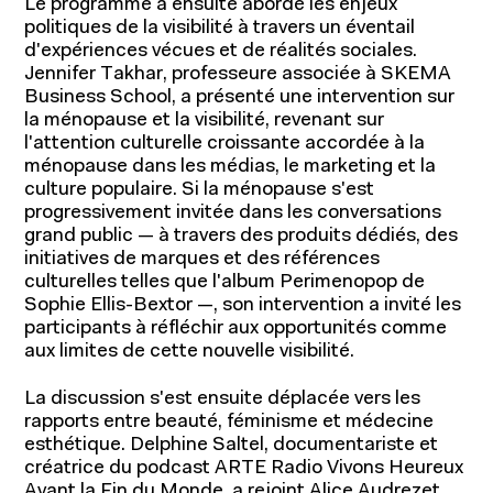
Le programme a ensuite abordé les enjeux
politiques de la visibilité à travers un éventail
d'expériences vécues et de réalités sociales.
Jennifer Takhar, professeure associée à SKEMA
Business School, a présenté une intervention sur
la ménopause et la visibilité, revenant sur
l'attention culturelle croissante accordée à la
Recherche et expertise
ménopause dans les médias, le marketing et la
culture populaire. Si la ménopause s'est
progressivement invitée dans les conversations
grand public — à travers des produits dédiés, des
initiatives de marques et des références
culturelles telles que l'album Perimenopop de
Sophie Ellis-Bextor —, son intervention a invité les
participants à réfléchir aux opportunités comme
aux limites de cette nouvelle visibilité.
La discussion s'est ensuite déplacée vers les
rapports entre beauté, féminisme et médecine
esthétique. Delphine Saltel, documentariste et
créatrice du podcast ARTE Radio Vivons Heureux
Avant la Fin du Monde, a rejoint Alice Audrezet