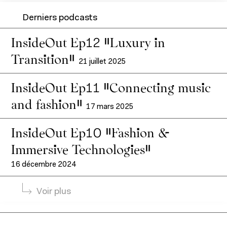
Derniers podcasts
InsideOut Ep12 “Luxury in
Transition”
21 juillet 2025
InsideOut Ep11 “Connecting music
and fashion”
À propos de l'IFM
17 mars 2025
Formation continue
Fondation IFM
InsideOut Ep10 “Fashion &
Corps professoral
Immersive Technologies”
Relations entreprises
Contact
16 décembre 2024
Actualités
Voir plus
Entrepreneuriat
Ressources