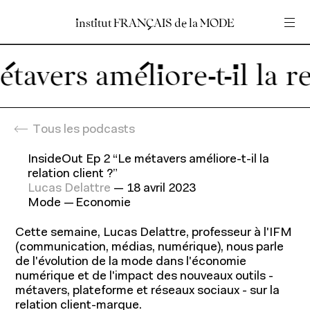
institut
institut
FRANÇAIS
FRANÇAIS
de
de
la
la
MODE
MODE
Entrez votre recherche
Entrez votre recherche
vers améliore-t-il la rel
Accueil
En
Fr
Tous les podcasts
InsideOut Ep 2 “Le métavers améliore-t-il la
relation client ?”
Lucas Delattre
—
18 avril 2023
Mode
Economie
Cette semaine, Lucas Delattre, professeur à l'IFM
(communication, médias, numérique), nous parle
de l'évolution de la mode dans l'économie
Programmes
numérique et de l'impact des nouveaux outils -
métavers, plateforme et réseaux sociaux - sur la
relation client-marque.