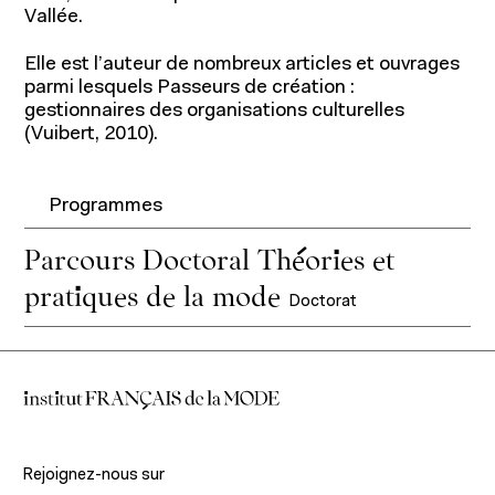
Programmes pour étudiants
Vallée.
Programmes pour professionnels
Elle est l’auteur de nombreux articles et ouvrages
parmi lesquels Passeurs de création :
Recherche et expertise
gestionnaires des organisations culturelles
(Vuibert, 2010).
Programmes
Parcours Doctoral Théories et
Recherche académique
pratiques de la mode
Doctorat
Chaires
Expertise économique et marketing
À propos
Rejoignez-nous sur