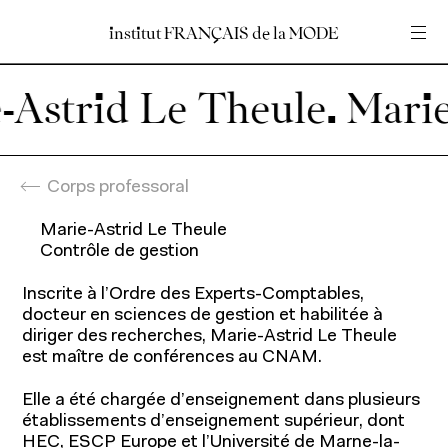
institut
institut
FRANÇAIS
FRANÇAIS
de
de
la
la
MODE
MODE
Entrez votre recherche
Entrez votre recherche
-Astrid Le Theule.
Accueil
En
Fr
Corps professoral
Marie-Astrid Le Theule
Contrôle de gestion
Programmes
Inscrite à l’Ordre des Experts-Comptables,
docteur en sciences de gestion et habilitée à
diriger des recherches, Marie-Astrid Le Theule
est maître de conférences au CNAM.
Elle a été chargée d’enseignement dans plusieurs
établissements d’enseignement supérieur, dont
HEC, ESCP Europe et l’Université de Marne-la-