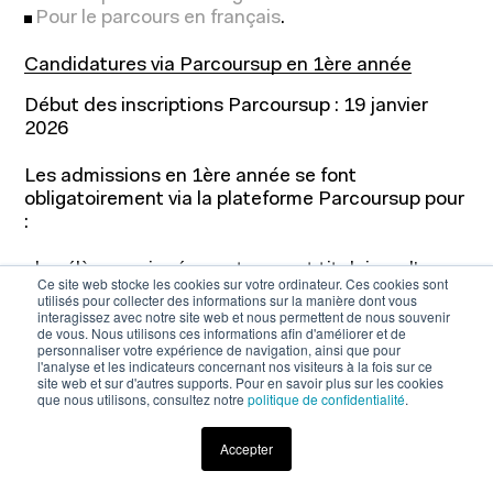
Pour le parcours en français
.
Candidatures via Parcoursup en 1ère année
Début des inscriptions Parcoursup : 19 janvier
2026
Les admissions en 1ère année se font
obligatoirement via la plateforme Parcoursup pour
:
les élèves qui préparent ou sont titulaires d'un
Ce site web stocke les cookies sur votre ordinateur. Ces cookies sont
diplôme français (CAP, BP, Baccalauréat, BTS,
utilisés pour collecter des informations sur la manière dont vous
interagissez avec notre site web et nous permettent de nous souvenir
etc)
de vous. Nous utilisons ces informations afin d'améliorer et de
les élèves des sections binationales (Abibac,
personnaliser votre expérience de navigation, ainsi que pour
Bachibac, Esabac)
l'analyse et les indicateurs concernant nos visiteurs à la fois sur ce
site web et sur d'autres supports. Pour en savoir plus sur les cookies
les étudiants (français et internationaux) ayant
que nous utilisons, consultez notre
politique de confidentialité
.
commencé des études dans un établissement
d'enseignement supérieur français (classes
Accepter
préparatoires incluses) ou dans un établissement
Téléchargez la brochure
étranger mais dont le campus est en France.