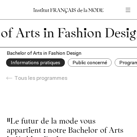
institut
institut
FRANÇAIS
FRANÇAIS
de
de
la
la
MODE
MODE
Entrez votre recherche
Entrez votre recherche
in Fashion Design.
Accueil
En
Fr
Bachelor of Arts in Fashion Design
Informations pratiques
Public concerné
Progra
Tous les programmes
Le futur de la mode vous
appartient : notre Bachelor of Arts