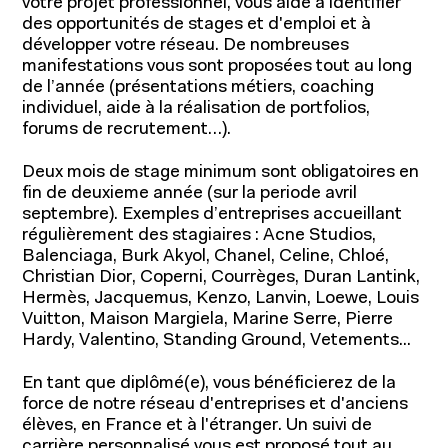
Actualités
votre projet professionnel, vous aide à identifier
Entrepreneuriat
des opportunités de stages et d'emploi et à
Ressources
développer votre réseau. De nombreuses
manifestations vous sont proposées tout au long
de l’année (présentations métiers, coaching
individuel, aide à la réalisation de portfolios,
forums de recrutement…).
Deux mois de stage minimum sont obligatoires en
fin de deuxieme année (sur la periode avril
septembre). Exemples d’entreprises accueillant
régulièrement des stagiaires : Acne Studios,
Balenciaga, Burk Akyol, Chanel, Celine, Chloé,
Christian Dior, Coperni, Courrèges, Duran Lantink,
Hermès, Jacquemus, Kenzo, Lanvin, Loewe, Louis
Vuitton, Maison Margiela, Marine Serre, Pierre
Hardy, Valentino, Standing Ground, Vetements...
En tant que diplômé(e), vous bénéficierez de la
force de notre réseau d'entreprises et d'anciens
élèves, en France et à l'étranger. Un suivi de
carrière personnalisé vous est proposé tout au