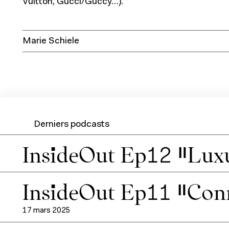
Vuitton, Gucci/Guccy…).
Marie Schiele
Derniers podcasts
InsideOut Ep12 “Luxu
InsideOut Ep11 “Conn
17 mars 2025