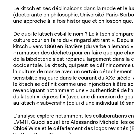
Le kitsch et ses déclinaisons dans la mode et le lu
(doctorante en philosophie, Université Paris-Sorbo
une approche à la fois historique et philosophique.
De quoi le kitsch est-il le nom ? Le kitsch s’empar
culture pour en faire du « ringard attirant ». Depuis
À propos de l'IFM
kitsch » vers 1860 en Bavière (du verbe allemand « k
« ramasser des déchets pour en faire quelque chos
Contact
de la bibeloterie s’est répandu largement dans la 
Formation continue
occidentale. Le kitsch, qui peut se définir comme u
la culture de masse avec un certain détachement 
sensibilité majeure dans le courant du XXe siècle. 
le kitsch se définit comme une injonction à être s
revendiquant notamment une « authenticité de l’ar
du kitsch « régressif « (avec une dimension de g
au kitsch « subversif » (celui d’une individualité s
L’analyse explore notamment les collaborations en
LVMH, Gucci sous l’ère Alessandro Michele, les oeu
Chloé Wise et le déferlement des logos revisités (