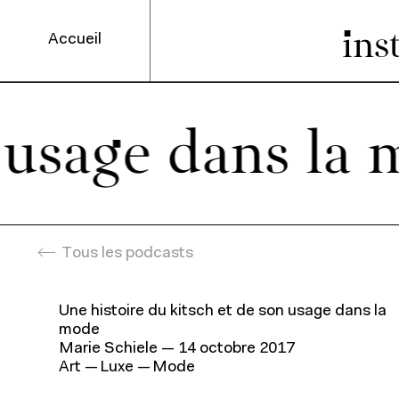
ins
Accueil
Entrez votre r
usage dans la m
Programmes p
Tous les podcasts
Rec
Une histoire du kitsch et de son usage dans la
mode
Marie Schiele —
14 octobre 2017
Art
Luxe
Mode
Recherche académiq