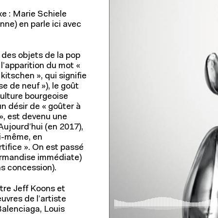
À propos
xe : Marie Schiele
nne) en parle ici avec
e des objets de la pop
 l’apparition du mot «
Fondation IFM
itschen », qui signifie
e de neuf »), le goût
Actualités
culture bourgeoise
Relations entreprises
n désir de « goûter à
», est devenu une
Aujourd’hui (en 2017),
oi-même, en
tifice ». On est passé
ourmandise immédiate)
ans concession).
tre Jeff Koons et
vres de l’artiste
Balenciaga, Louis