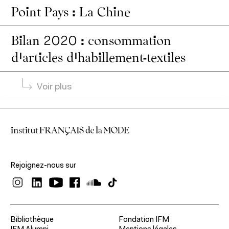
Point Pays : La Chine
Expertise économique et marketing
À propos
Bilan 2020 : consommation
d’articles d’habillement-textiles
Voir plus
À propos de l'IFM
Formation continue
Fondation IFM
Rejoignez-nous sur
Corps professoral
Relations entreprises
Contact
Actualités
Bibliothèque
Fondation IFM
Entrepreneuriat