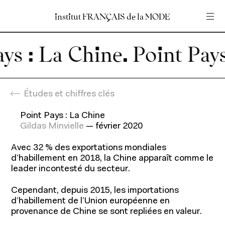
institut
institut
FRANÇAIS
FRANÇAIS
de
de
la
la
MODE
MODE
Entrez votre recherche
Entrez votre recherche
ys : La Chine.
Accueil
Études et chiffres clés
Point Pays : La Chine
Gildas Minvielle
—
février 2020
Avec 32 % des exportations mondiales
d’habillement en 2018, la Chine apparaît comme le
Programmes
leader incontesté du secteur.
Cependant, depuis 2015, les importations
d’habillement de l’Union européenne en
provenance de Chine se sont repliées en valeur.