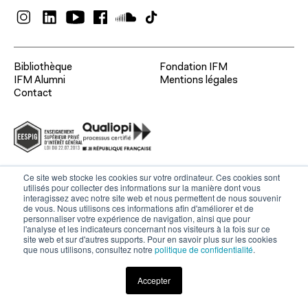
Bibliothèque
Fondation IFM
Recherche académique
IFM Alumni
Mentions légales
Contact
Chaires
À propos
Expertise économique et marketing
Ce site web stocke les cookies sur votre ordinateur. Ces cookies sont
utilisés pour collecter des informations sur la manière dont vous
interagissez avec notre site web et nous permettent de nous souvenir
À propos de l'IFM
de vous. Nous utilisons ces informations afin d'améliorer et de
Formation continue
personnaliser votre expérience de navigation, ainsi que pour
l'analyse et les indicateurs concernant nos visiteurs à la fois sur ce
Fondation IFM
site web et sur d'autres supports. Pour en savoir plus sur les cookies
que nous utilisons, consultez notre
politique de confidentialité
.
Corps professoral
Relations entreprises
Accepter
Contact