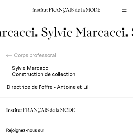
institut
institut
FRANÇAIS
FRANÇAIS
de
de
la
la
MODE
MODE
Entrez votre recherche
Entrez votre recherche
rcacci.
Accueil
En
Fr
Corps professoral
Sylvie Marcacci
Programmes
Construction de collection
Directrice de l'offre - Antoine et Lili
Programmes pour étudiants
Programmes pour professionnels
Recherche et expertise
Rejoignez-nous sur