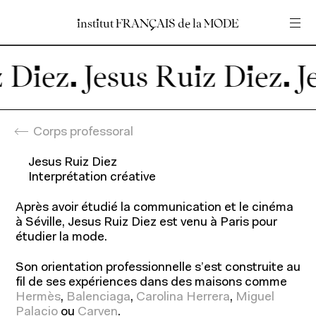
institut
institut
FRANÇAIS
FRANÇAIS
de
de
la
la
MODE
MODE
Entrez votre recherche
Entrez votre recherche
 Diez.
Accueil
En
Fr
Corps professoral
Jesus Ruiz Diez
Interprétation créative
Programmes
Après avoir étudié la communication et le cinéma
à Séville, Jesus Ruiz Diez est venu à Paris pour
étudier la mode.
Son orientation professionnelle s’est construite au
Programmes pour étudiants
fil de ses expériences dans des maisons comme
Hermès
,
Balenciaga
,
Carolina Herrera
,
Miguel
Programmes pour professionnels
Palacio
ou
Carven
.