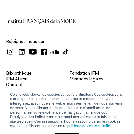
Recherche et expertise
Recherche académique
Rejoignez-nous sur
Chaires
À propos
Expertise économique et marketing
Bibliothèque
Fondation IFM
IFM Alumni
Mentions légales
Contact
Ce site web stocke les cookies sur votre ordinateur. Ces cookies sont
À propos de l'IFM
utilisés pour collecter des informations sur la manière dont vous
Formation continue
interagissez avec notre site web et nous permettent de nous souvenir
de vous. Nous utilisons ces informations afin d'améliorer et de
Fondation IFM
personnaliser votre expérience de navigation, ainsi que pour
l'analyse et les indicateurs concernant nos visiteurs à la fois sur ce
site web et sur d'autres supports. Pour en savoir plus sur les cookies
Corps professoral
que nous utilisons, consultez notre
politique de confidentialité
.
Relations entreprises
Contact