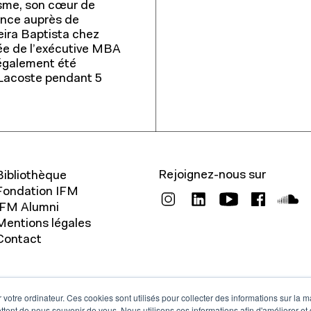
À propos
sme, son cœur de
ence auprès de
eira Baptista chez
e de l’exécutive MBA
 également été
z Lacoste pendant 5
Fondation IFM
Actualités
Relations entreprises
Rejoignez-nous sur
Bibliothèque
Fondation IFM
IFM Alumni
Mentions légales
Contact
 votre ordinateur. Ces cookies sont utilisés pour collecter des informations sur la 
ttent de nous souvenir de vous. Nous utilisons ces informations afin d'améliorer et