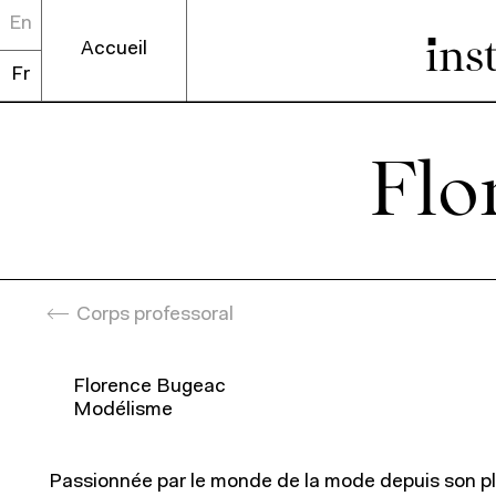
En
ins
Accueil
Fr
Entrez votre r
Flor
Programmes p
Corps professoral
Rec
Florence Bugeac
Modélisme
Recherche académiq
Passionnée par le monde de la mode depuis son pl