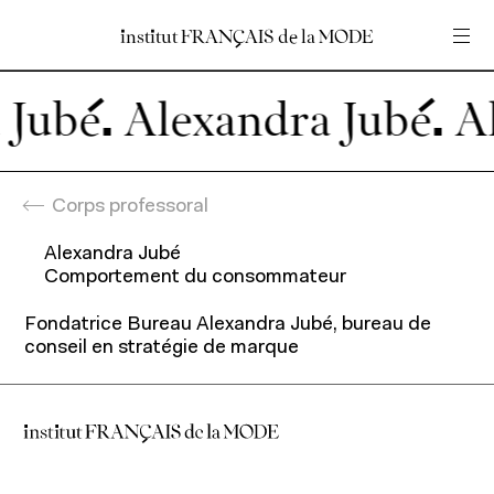
institut
institut
FRANÇAIS
FRANÇAIS
de
de
la
la
MODE
MODE
Entrez votre recherche
Entrez votre recherche
 Jubé.
Accueil
En
Fr
Corps professoral
Alexandra Jubé
Programmes
Comportement du consommateur
Fondatrice Bureau Alexandra Jubé, bureau de
conseil en stratégie de marque
Programmes pour étudiants
Programmes pour professionnels
Recherche et expertise