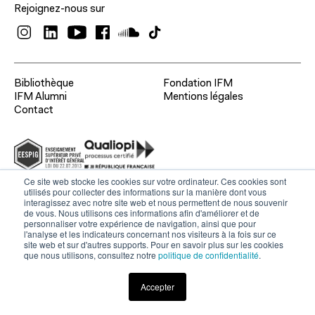
Rejoignez-nous sur
Recherche académique
Bibliothèque
Fondation IFM
IFM Alumni
Mentions légales
Chaires
Contact
À propos
Expertise économique et marketing
Ce site web stocke les cookies sur votre ordinateur. Ces cookies sont
utilisés pour collecter des informations sur la manière dont vous
interagissez avec notre site web et nous permettent de nous souvenir
À propos de l'IFM
de vous. Nous utilisons ces informations afin d'améliorer et de
Formation continue
personnaliser votre expérience de navigation, ainsi que pour
l'analyse et les indicateurs concernant nos visiteurs à la fois sur ce
Fondation IFM
site web et sur d'autres supports. Pour en savoir plus sur les cookies
que nous utilisons, consultez notre
politique de confidentialité
.
Corps professoral
Relations entreprises
Accepter
Contact