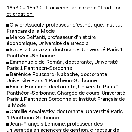
16h30 – 18h30 : Troisième table ronde "Tradition
et création"
Olivier Assouly, professeur d’esthétique, Institut
Français de la Mode
Marco Belfanti, professeur d’histoire
économique, Université de Brescia
Isabella Carrazza, doctorante, Université Paris 1
Panthéon-Sorbonne
Emmanuele de Román, doctorante, Université
Paris 1 Panthéon-Sorbonne
Bérénice Foussard-Nakache, doctorante,
Université Paris 1 Panthéon-Sorbonne
Emilie Hammen, doctorante, Université Paris 1
Panthéon-Sorbonne, Chargée de cours, Université
À propos de l'IFM
Paris 1 Panthéon Sorbonne et Institut Français de
Formation continue
la Mode
Fondation IFM
Camille Kovalevsky, doctorante, Université Paris
1 Panthéon-Sorbonne
Corps professoral
Relations entreprises
Jean-François Lemoine, professeur des
Contact
universités en sciences de gestion, directeur de