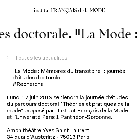
institut
institut
FRANÇAIS
FRANÇAIS
de
de
la
la
MODE
MODE
Entrez votre recherche
Entrez votre recherche
 doctorale.
Accueil
Toutes les actualités
"La Mode : Mémoires du transitoire" : journée
d'études doctorale
#Recherche
Lundi 17 juin 2019 se tiendra la journée d'études
du parcours doctoral "Théories et pratiques de la
mode" proposé par l'Institut Français de la Mode
et l'Université Paris 1 Panthéon-Sorbonne.
Amphithéâtre Yves Saint Laurent
34 quai d'Austerlitz - 75013 Paris